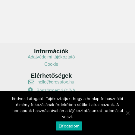
Információk
Adatvédelmi tájékoztató
Cookie
Elérhetőségek
hello@crossfox.hu
Böszörményi út 2/A
Kedves Látogató! Tájékoztatjuk, hogy a honlap felhasználói
Nagyszombat utca 3.
élmény fokozásának érdekében sütiket alkalmazunk. A
honlapunk használatával ön a tájékoztatásunkat tudomásul
Powered by Pagency
veszi.
Elfogadom