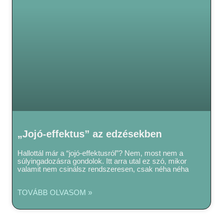
„Jojó-effektus” az edzésekben
Hallottál már a “jojó-effektusról”? Nem, most nem a
súlyingadozásra gondolok. Itt arra utal ez szó, mikor
valamit nem csinálsz rendszeresen, csak néha néha
TOVÁBB OLVASOM »