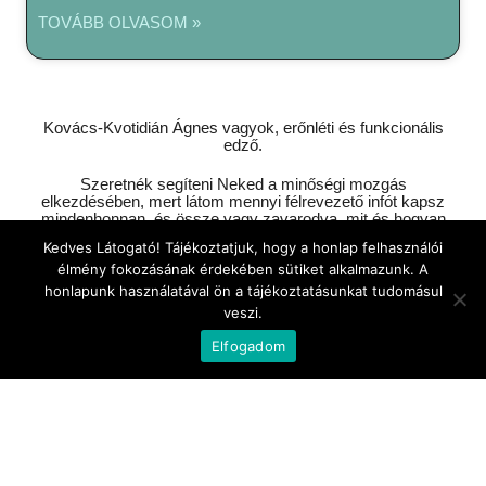
TOVÁBB OLVASOM »
Kovács-Kvotidián Ágnes vagyok, erőnléti és funkcionális
edző.
Szeretnék segíteni Neked a minőségi mozgás
elkezdésében, mert látom mennyi félrevezető infót kapsz
mindenhonnan, és össze vagy zavarodva, mit és hogyan
kellene csinálnod.
Kedves Látogató! Tájékoztatjuk, hogy a honlap felhasználói
élmény fokozásának érdekében sütiket alkalmazunk. A
honlapunk használatával ön a tájékoztatásunkat tudomásul
veszi.
Elfogadom
Információk
Adatvédelmi tájékoztató
Cookie
Elérhetőségek
hello@crossfox.hu