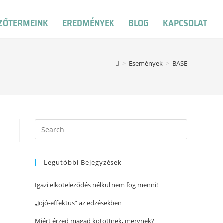
ZŐTERMEINK
EREDMÉNYEK
BLOG
KAPCSOLAT
>
Események
>
BASE
Legutóbbi Bejegyzések
Igazi elköteleződés nélkül nem fog menni!
„Jojó-effektus” az edzésekben
Miért érzed magad kötöttnek, mervnek?