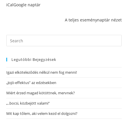
iCal
Google naptár
A teljes eseménynaptár nézet
Legutóbbi Bejegyzések
Igazi elköteleződés nélkül nem fog menni!
„Jojó-effektus” az edzésekben
Miért érzed magad kötöttnek, mervnek?
„..bocsi, közbejött valami”
Mit kap tőlem, aki velem kezd el dolgozni?