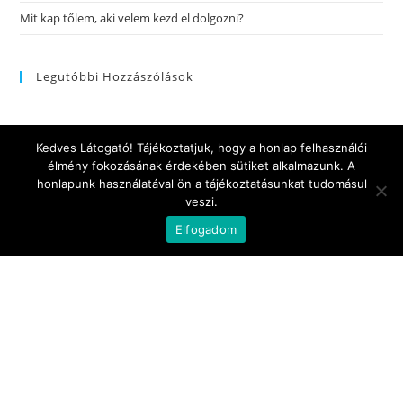
Mit kap tőlem, aki velem kezd el dolgozni?
Legutóbbi Hozzászólások
Kedves Látogató! Tájékoztatjuk, hogy a honlap felhasználói
élmény fokozásának érdekében sütiket alkalmazunk. A
honlapunk használatával ön a tájékoztatásunkat tudomásul
Információk
veszi.
Adatvédelmi tájékoztató
Cookie
Elfogadom
Elérhetőségek
hello@crossfox.hu
Böszörményi út 2/A
Nagyszombat utca 3.
Powered by Pagency